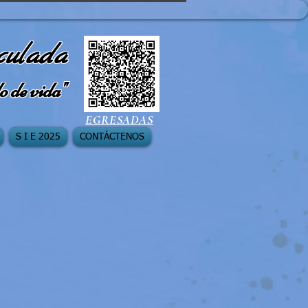
culada
o de vida"
EGRESADAS
S I E 2025
CONTÁCTENOS