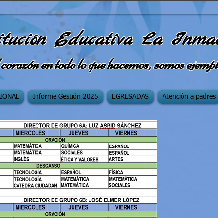
itución Educativa La Inma
 corazón en todo lo que hacemos, somos ejempl
CIONAL
Informe Gestión 2025
EGRESADAS
Atención a padres