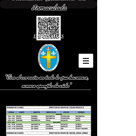
Inmaculada
EGRESADAS
"Con el corazón en todo lo que hacemos,
somos ejemplo de vida"